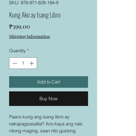
SKU: 978-971-828-194-9
Kung Ako ay Isang Libro
Price
₱399.00
Shipping Information
Quantity
*
Add to Cart
Buy Now
Paano kung ang isang libro ay
nakapagsasalita? Ano kaya ang nais
nitong maging, saan nito gustong