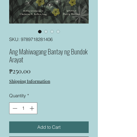
SKU: 9789718281406
Ang Mahiwagang Bantay ng Bundok
Arayat
Price
₱250.00
Shipping Information
Quantity
*
Add to Cart