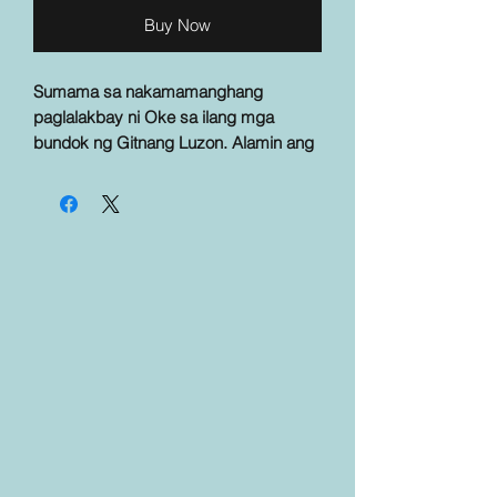
Buy Now
Sumama sa nakamamanghang
paglalakbay ni Oke sa ilang mga
bundok ng Gitnang Luzon. Alamin ang
misteryo ng tatlong maririkit na
diwatang nangangalaga sa mga ito.
Ang kuwentong ito ay isang muling
pagsasalaysay ng
Ang Mahiwagang
Pagkalibang
ni Severino Reyes na
kilala bilang si Lola Basyang.
——
This folktale introduces children to
major mountains and other sites in the
Philippines through the spirits of each